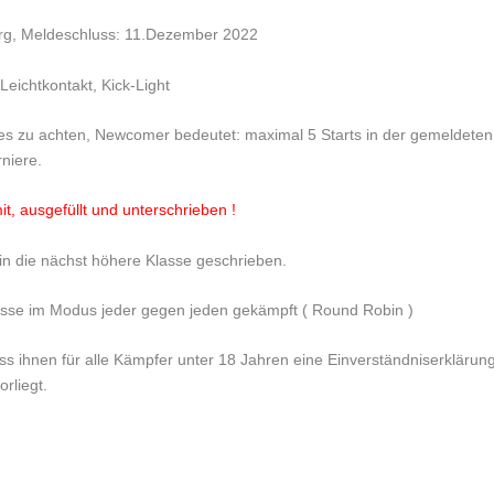
rg,
Meldeschluss:
11.Dezember 2022
:
Leichtkontakt, Kick-Light
es zu achten, Newcomer bedeutet: maximal 5 Starts in der gemeldeten
niere.
t, ausgefüllt und unterschrieben !
in die nächst höhere Klasse geschrieben.
asse im Modus jeder gegen jeden gekämpft ( Round Robin )
ass ihnen für alle Kämpfer unter 18 Jahren eine Einverständniserklärun
rliegt.