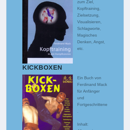
zum Ziel,
Kopftraining,
Zielsetzung,
Visualisieren,
Schlagworte,
Magisches
Denken, Angst,
etc.
KICKBOXEN
Ein Buch von
Ferdinand Mack
für Anfänger
und
Fortgeschrittene
.
Inhalt: