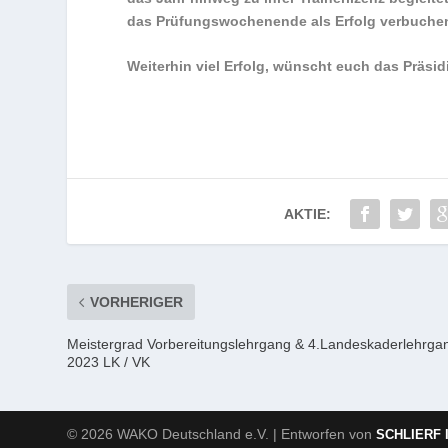
das Prüfungswochenende als Erfolg verbuchen k
Weiterhin viel Erfolg, wünscht euch das Präsi
AKTIE:
VORHERIGER
Meistergrad Vorbereitungslehrgang & 4.Landeskaderlehrga
2023 LK / VK
© 2026 WAKO Deutschland e.V. | Entworfen von
SCHLIERF 