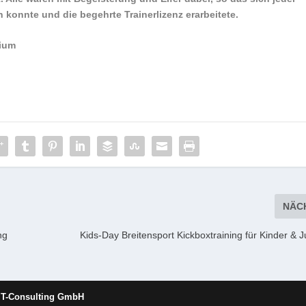
onnte und die begehrte Trainerlizenz erarbeitete.
dium
NÄC
ng
Kids-Day Breitensport Kickboxtraining für Kinder & 
IT-Consulting GmbH