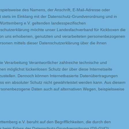
spielsweise des Namens, der Anschrift, E-Mail-Adresse oder
t stets im Einklang mit der Datenschutz-Grundverordnung und in
ürttemberg e.V. geltenden landesspezifischen
nschutzerklärung möchte unser Landesfachverband für Kickboxen die
 von uns erhobenen, genutzten und verarbeiteten personenbezogenen
rsonen mittels dieser Datenschutzerklärung über die ihnen
e Verarbeitung Verantwortlicher zahlreiche technische und
n möglichst lückenlosen Schutz der über diese Internetseite
zustellen. Dennoch können Internetbasierte Datenübertragungen
ass ein absoluter Schutz nicht gewährleistet werden kann. Aus diesem
personenbezogene Daten auch auf alternativen Wegen, beispielsweise
mberg e.V. beruht auf den Begrifflichkeiten, die durch den
er beim Erlass der Datenschutz-Grundverordnung (DS-GVO)